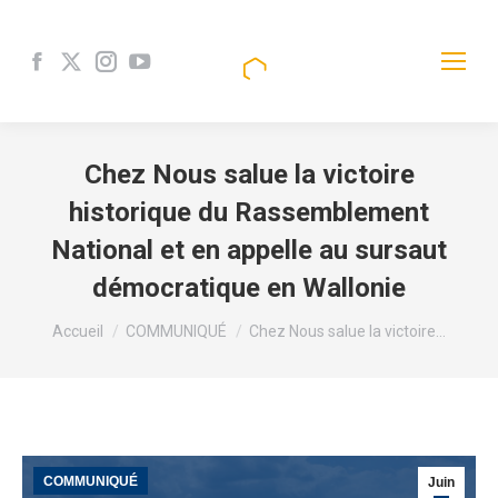
Facebook
X
Instagram
YouTube
page
page
page
page
opens
opens
opens
opens
in
in
in
in
Chez Nous salue la victoire
new
new
new
new
historique du Rassemblement
window
window
window
window
National et en appelle au sursaut
démocratique en Wallonie
Vous êtes ici :
Accueil
COMMUNIQUÉ
Chez Nous salue la victoire…
COMMUNIQUÉ
Juin