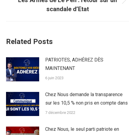
Les Armes de Le Pen : retour sur un
Article
scandale d’Etat
suivant
:
Related Posts
PATRIOTES, ADHÉREZ DÈS
MAINTENANT
6 juin 2023
Chez Nous demande la transparence
sur les 10,5 % non pris en compte dans
7 décembre 2022
Chez Nous, le seul parti patriote en