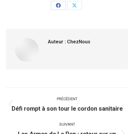
Partager
Partager
sur
sur
Facebook
X
Auteur :
ChezNous
Navigation
PRÉCÉDENT
article
Article
Défi rompt à son tour le cordon sanitaire
précédent
:
SUIVANT