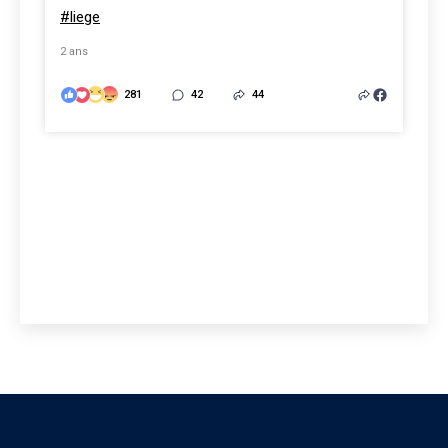
#liege
2 ans
281
42
44