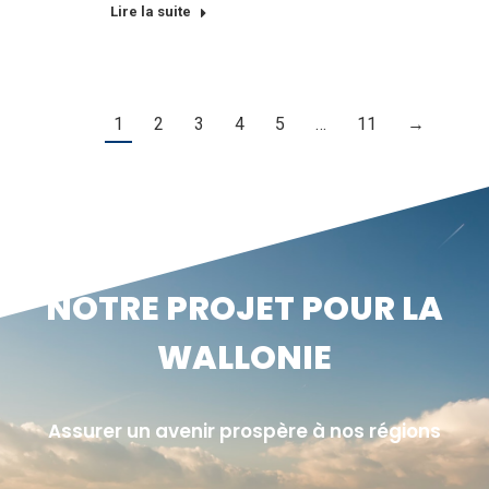
Lire la suite
1
2
3
4
5
…
11
→
NOTRE PROJET POUR LA
WALLONIE
Assurer un avenir prospère à nos régions