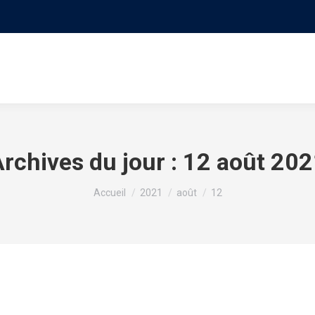
S
LE MOUVEMENT
PROGRAMME
NOS VIDÉO
rchives du jour :
12 août 202
Vous êtes ici :
Accueil
2021
août
12