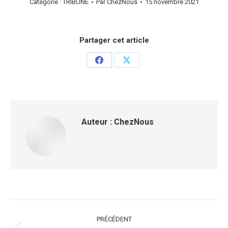
Catégorie :
TRIBUNE
Par
ChezNous
15 novembre 2021
Partager cet article
Partager
Partager
sur
sur
Facebook
X
Auteur :
ChezNous
Navigation
PRÉCÉDENT