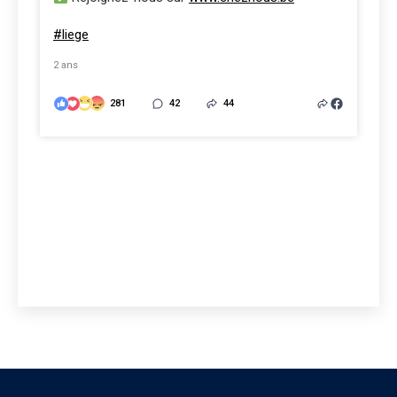
#liege
2 ans
281
42
44