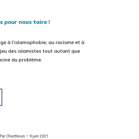
 pour nous taire !
age à l’islamophobie, au racisme et à
e jeu des islamistes tout autant que
racine du problème.
Par
ChezNous
9 juin 2021