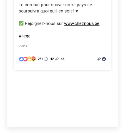
Le combat pour sauver notre pays se
poursuivra quoi qu’il en soit ! ♥️
Rejoignez-nous sur
www.cheznous.be
#liege
2 ans
281
42
44