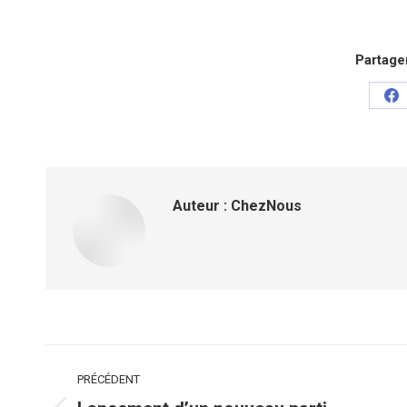
Partager
Pa
su
Fa
Auteur :
ChezNous
Navigation
PRÉCÉDENT
article