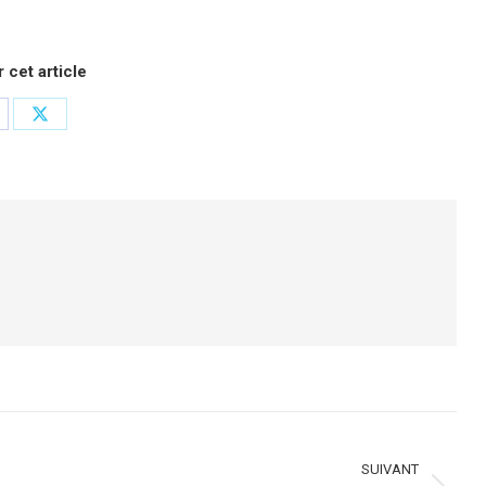
 cet article
rtager
Partager
r
sur
cebook
X
SUIVANT