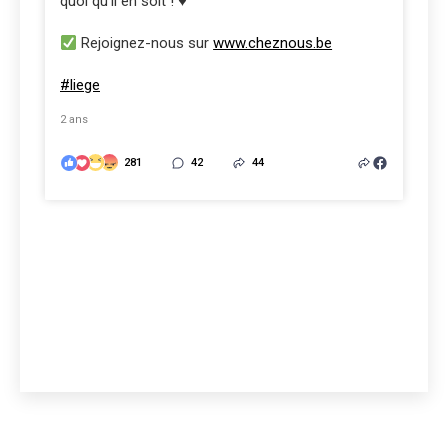
quoi qu’il en soit ! ♥️
Rejoignez-nous sur
www.cheznous.be
#liege
2 ans
281
42
44