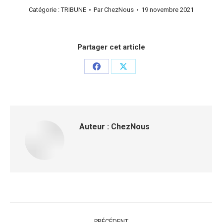
Catégorie :
TRIBUNE
Par
ChezNous
19 novembre 2021
Partager cet article
Partager
Partager
sur
sur
Facebook
X
Auteur :
ChezNous
Navigation
PRÉCÉDENT