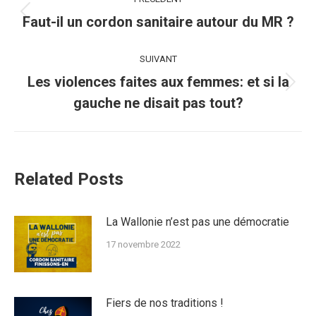
article
Article
Faut-il un cordon sanitaire autour du MR ?
précédent
:
SUIVANT
Les violences faites aux femmes: et si la
Article
gauche ne disait pas tout?
suivant
:
Related Posts
La Wallonie n’est pas une démocratie
17 novembre 2022
Fiers de nos traditions !