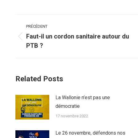
Navigation
PRÉCÉDENT
article
Faut-il un cordon sanitaire autour du
Article
PTB ?
précédent
:
Related Posts
La Wallonie n’est pas une
démocratie
17 novembre 2022
Le 26 novembre, défendons nos