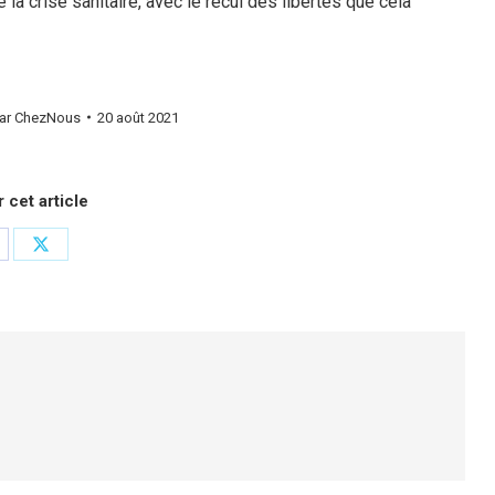
la crise sanitaire, avec le recul des libertés que cela
ar
ChezNous
20 août 2021
 cet article
rtager
Partager
r
sur
cebook
X