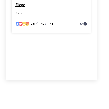
#liege
2 ans
281
42
44