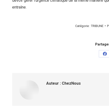
devoir gérer l’urgence climatique de la même manière que 
entraîne.
Catégorie :
TRIBUNE
P
Partager
Pa
su
Fa
Auteur :
ChezNous