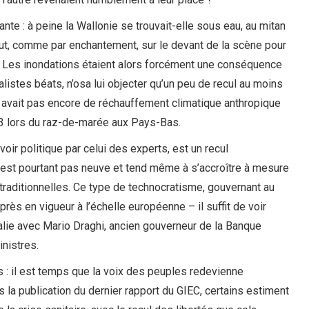
nte : à peine la Wallonie se trouvait-elle sous eau, au mitan
rut, comme par enchantement, sur le devant de la scène pour
u. Les inondations étaient alors forcément une conséquence
listes béats, n’osa lui objecter qu’un peu de recul au moins
’y avait pas encore de réchauffement climatique anthropique
53 lors du raz-de-marée aux Pays-Bas.
ir politique par celui des experts, est un recul
est pourtant pas neuve et tend même à s’accroître à mesure
raditionnelles. Ce type de technocratisme, gouvernant au
près en vigueur à l’échelle européenne – il suffit de voir
lie avec Mario Draghi, ancien gouverneur de la Banque
nistres.
 : il est temps que la voix des peuples redevienne
s la publication du dernier rapport du GIEC, certains estiment