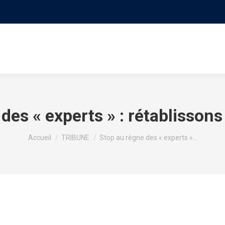
S
LE MOUVEMENT
PROGRAMME
NOS VIDÉO
des « experts » : rétablissons
Vous êtes ici :
Accueil
TRIBUNE
Stop au règne des « experts »…