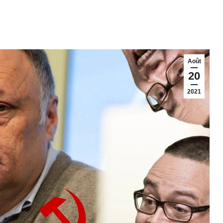
Août
20
2021