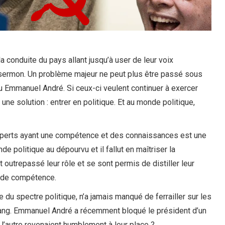
la conduite du pays allant jusqu’à user de leur voix
 sermon. Un problème majeur ne peut plus être passé sous
u Emmanuel André. Si ceux-ci veulent continuer à exercer
une solution : entrer en politique. Et au monde politique,
experts ayant une compétence et des connaissances est une
e politique au dépourvu et il fallut en maîtriser la
outrepassé leur rôle et se sont permis de distiller leur
p de compétence.
du spectre politique, n’a jamais manqué de ferrailler sur les
ng. Emmanuel André a récemment bloqué le président d’un
t l’autre revenaient humblement à leur place ?