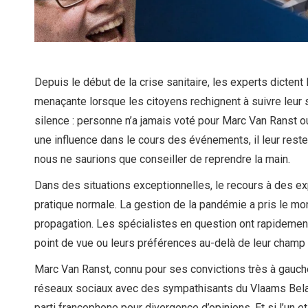
Depuis le début de la crise sanitaire, les experts dictent 
menaçante lorsque les citoyens rechignent à suivre leur
silence : personne n’a jamais voté pour Marc Van Ranst o
une influence dans le cours des événements, il leur reste 
nous ne saurions que conseiller de reprendre la main.
Dans des situations exceptionnelles, le recours à des 
pratique normale. La gestion de la pandémie a pris le mond
propagation. Les spécialistes en question ont rapidement 
point de vue ou leurs préférences au-delà de leur cham
Marc Van Ranst, connu pour ses convictions très à gauche 
réseaux sociaux avec des sympathisants du Vlaams Bela
parti francophone pour divergence d’opinions. Et si l’un e