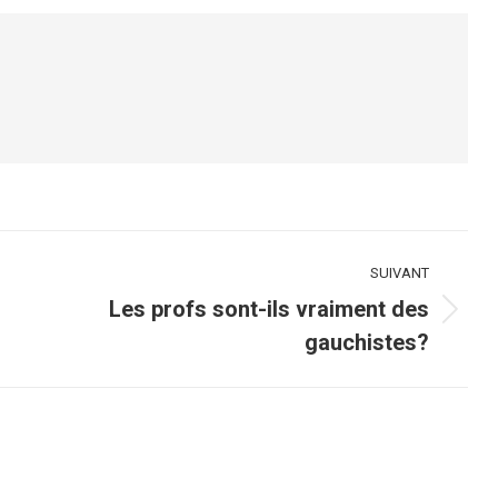
cebook
X
SUIVANT
Les profs sont-ils vraiment des
Article
gauchistes?
suivant
: