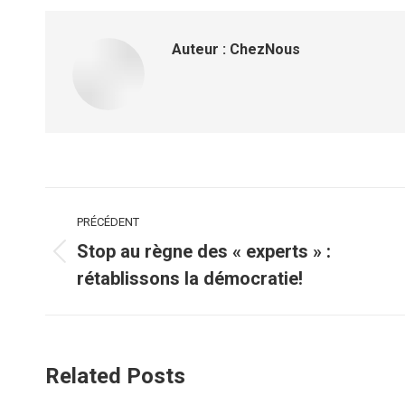
Fa
Auteur :
ChezNous
Navigation
PRÉCÉDENT
article
Stop au règne des « experts » :
Article
rétablissons la démocratie!
précédent
:
Related Posts