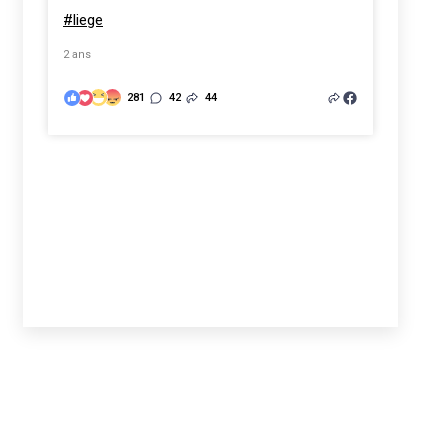
#liege
2 ans
281
42
44