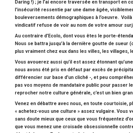
Daring !) ; je l’ai encore traversée en transport e
l’insécurité ressentie par une dame âgée, visibleme
bouleversements démographiques à l’oeuvre. Voilà u
vindicatif refuse de voir au nom de votre amour surj
Au contraire d’Ecolo, dont vous êtes le porte-étenda
Nous se battra jusqu’à la dernière goutte de sueur (
plus vraiment chez eux dans les villes, les villages,
Vous avouerez aussi qu’il est assez étonnant qu’une
nous avons été pris en défaut par excès de précipita
différencier sur base d’un cliché -, et peu compréhen
pas vos moyens de mandataire public pour passer le
reprocher notre culture générale, c’est un bien gra
Venez en débattre avec nous, en toute courtoisie, plu
« achetez-vous une culture » assez vulgaire. Vous 
sans doute mieux que ceux que vous fréquentez d’or
que vous menez une croisade obsessionnelle contre la