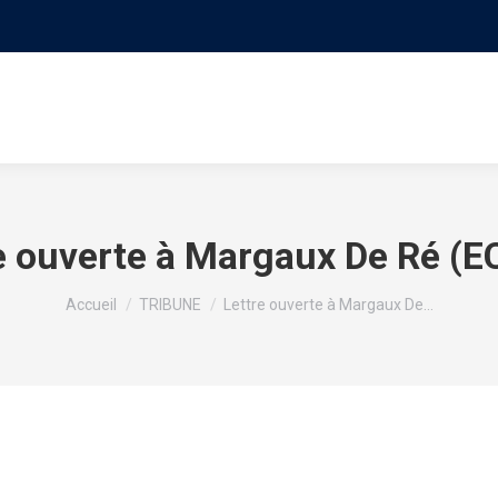
S
LE MOUVEMENT
PROGRAMME
NOS VIDÉO
e ouverte à Margaux De Ré (
Vous êtes ici :
Accueil
TRIBUNE
Lettre ouverte à Margaux De…