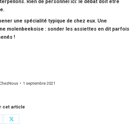
rpellons. Rien de personnel ici: le débat doit être
e.
mener une spécialité typique de chez eux. Une
ine molenbeekoise : sonder les assiettes en dit parfois
menés !
ChezNous
1 septembre 2021
 cet article
rtager
Partager
r
sur