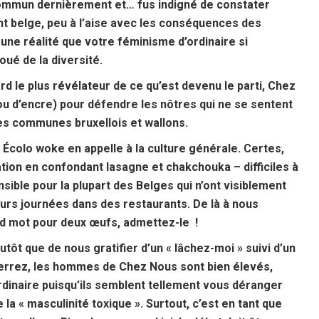
n commun dernièrement et… fus indigné de constater
nt belge, peu à l’aise avec les conséquences des
ne réalité que votre féminisme d’ordinaire si
oué de la diversité.
rd le plus révélateur de ce qu’est devenu le parti, Chez
ou d’encre) pour défendre les nôtres qui ne se sentent
 les communes bruxellois et wallons.
 Écolo woke en appelle à la culture générale. Certes,
tion en confondant lasagne et chakchouka – difficiles à
sible pour la plupart des Belges qui n’ont visiblement
urs journées dans des restaurants. De là à nous
nd mot pour deux œufs, admettez-le !
tôt que de nous gratifier d’un « lâchez-moi » suivi d’un
verrez, les hommes de Chez Nous sont bien élevés,
dinaire puisqu’ils semblent tellement vous déranger
 « masculinité toxique ». Surtout, c’est en tant que