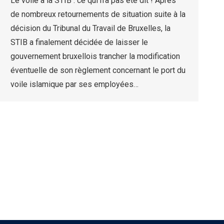
Le voile à la STIB : ce qui n’a pas été dit ! Après
de nombreux retournements de situation suite à la
décision du Tribunal du Travail de Bruxelles, la
STIB a finalement décidée de laisser le
gouvernement bruxellois trancher la modification
éventuelle de son règlement concernant le port du
voile islamique par ses employées…